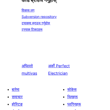
कोड ब्राउज गर्नुहोस्
विकास लग
Subversion repository
ट्र्याकमा ब्राउज गर्नुहोस्
ट्रयाक टिकटहरू
अघिल्लो
अर्को
Perfect
multivas
Electrician
बारेमा
सोकेस
समाचार
थिमहरू
होस्टिङ
प्लगिनहरू