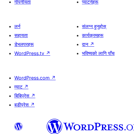
गोपनीयता
प्याटर्नहरू
लर्न
संलग्न हुनुहोस्
सहायता
कार्यक्रमहरू
डेभलपरहरू
दान
↗
WordPress.tv
↗
भविष्यको लागि पाँच
WordPress.com
↗
म्याट
↗
बिबिप्रेस
↗
बडीप्रेस
↗