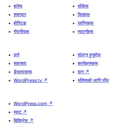
बारेमा
सोकेस
समाचार
थिमहरू
होस्टिङ
प्लगिनहरू
गोपनीयता
प्याटर्नहरू
लर्न
संलग्न हुनुहोस्
सहायता
कार्यक्रमहरू
डेभलपरहरू
दान
↗
WordPress.tv
↗
भविष्यको लागि पाँच
WordPress.com
↗
म्याट
↗
बिबिप्रेस
↗