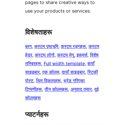
pages to share creative ways to
use your products or services.
विशेषताहरू
ब्लग
, 
कस्टम पृष्ठभूमि
, 
कस्टम रङ्गहरू
, 
कस्टम
हेडर
, 
कस्टम लोगो
, 
कस्टम मेनु
, 
इकमर्स
, 
विशेष
तस्बिरहरू
, 
Full width template
, 
बायाँ
साइडबार
, 
एक कोलम
, 
दायाँ साइडबार
, 
स्टिकी
पोस्ट
, 
थिम विकल्पहरू
, 
थ्रेड गरिएका
टिप्पणीहरू
, 
तीन कोलमहरू
, 
अनुवाद तयार
, 
दुई
कोलमहरू
प्याटर्नहरू