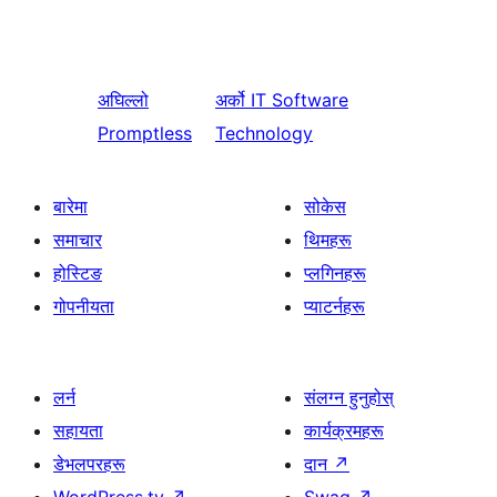
अघिल्लो
अर्को
IT Software
Promptless
Technology
बारेमा
सोकेस
समाचार
थिमहरू
होस्टिङ
प्लगिनहरू
गोपनीयता
प्याटर्नहरू
लर्न
संलग्न हुनुहोस्
सहायता
कार्यक्रमहरू
डेभलपरहरू
दान
↗