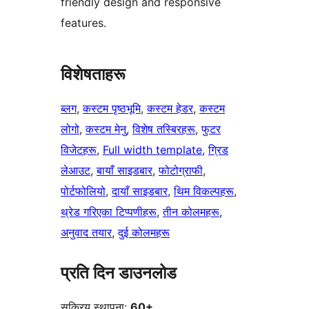
friendly design and responsive
features.
विशेषताहरू
ब्लग
, 
कस्टम पृष्ठभूमि
, 
कस्टम हेडर
, 
कस्टम
लोगो
, 
कस्टम मेनु
, 
विशेष तस्बिरहरू
, 
फुटर
विजेटहरू
, 
Full width template
, 
ग्रिड
लेआउट
, 
बायाँ साइडबार
, 
फोटोग्राफी
, 
पोर्टफोलियो
, 
दायाँ साइडबार
, 
थिम विकल्पहरू
, 
थ्रेड गरिएका टिप्पणीहरू
, 
तीन कोलमहरू
, 
अनुवाद तयार
, 
दुई कोलमहरू
प्रति दिन डाउनलोड
सक्रिय स्थापना:
60+