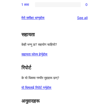
समीक्षाहरू
1 तारा
0
तारा
2-
0
समीक्षाहरू
तारा
1-
reviews
मेरो समीक्षा थप्नुहोस्
See all
समीक्षाहरू
तारा
समीक्षाहरू
सहायता
केही भन्नु छ? सहयोग चाहियो?
सहायता फोरम हेर्नुहोस्
रिपोर्ट
के यो थिममा गम्भीर मुद्दाहरू छन्?
यो थिमलाई रिपोर्ट गर्नुहोस्
अनुवादहरू