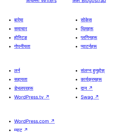
अघिल्लो
Writers
अर्को
Blogostrap
बारेमा
सोकेस
समाचार
थिमहरू
होस्टिङ
प्लगिनहरू
गोपनीयता
प्याटर्नहरू
लर्न
संलग्न हुनुहोस्
सहायता
कार्यक्रमहरू
डेभलपरहरू
दान
↗
WordPress.tv
↗
Swag
↗
WordPress.com
↗
म्याट
↗