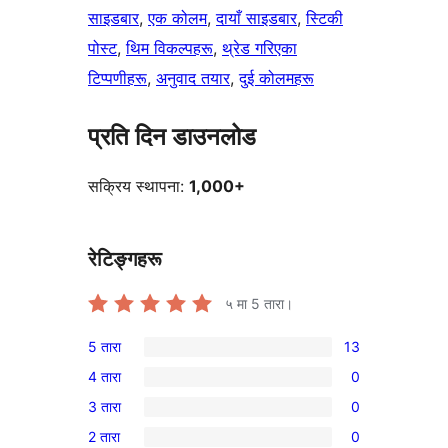
साइडबार
, 
एक कोलम
, 
दायाँ साइडबार
, 
स्टिकी
पोस्ट
, 
थिम विकल्पहरू
, 
थ्रेड गरिएका
टिप्पणीहरू
, 
अनुवाद तयार
, 
दुई कोलमहरू
प्रति दिन डाउनलोड
सक्रिय स्थापना:
1,000+
रेटिङ्गहरू
५ मा
5
तारा।
5 तारा
13
13
4 तारा
0
5-
0
3 तारा
0
तारा
4-
0
समीक्षाहरू
2 तारा
0
तारा
3-
0