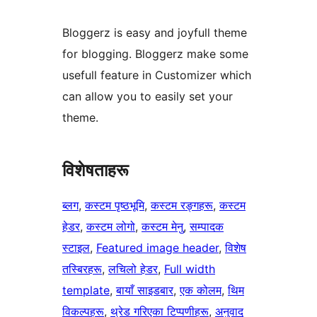
Bloggerz is easy and joyfull theme
for blogging. Bloggerz make some
usefull feature in Customizer which
can allow you to easily set your
theme.
विशेषताहरू
ब्लग
, 
कस्टम पृष्ठभूमि
, 
कस्टम रङ्गहरू
, 
कस्टम
हेडर
, 
कस्टम लोगो
, 
कस्टम मेनु
, 
सम्पादक
स्टाइल
, 
Featured image header
, 
विशेष
तस्बिरहरू
, 
लचिलो हेडर
, 
Full width
template
, 
बायाँ साइडबार
, 
एक कोलम
, 
थिम
विकल्पहरू
, 
थ्रेड गरिएका टिप्पणीहरू
, 
अनुवाद