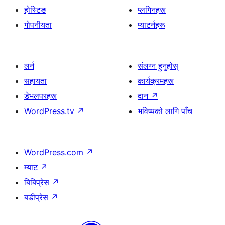
होस्टिङ
प्लगिनहरू
गोपनीयता
प्याटर्नहरू
लर्न
संलग्न हुनुहोस्
सहायता
कार्यक्रमहरू
डेभलपरहरू
दान
↗
WordPress.tv
↗
भविष्यको लागि पाँच
WordPress.com
↗
म्याट
↗
बिबिप्रेस
↗
बडीप्रेस
↗