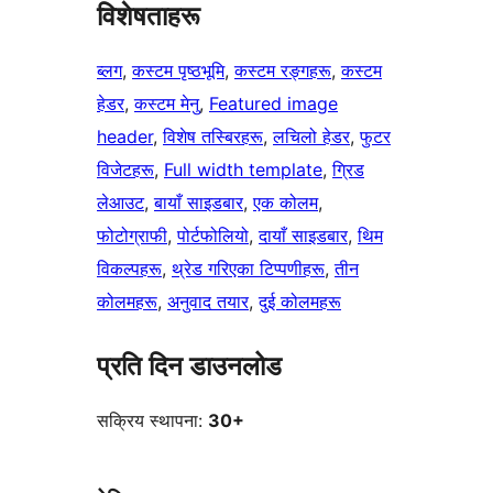
विशेषताहरू
ब्लग
, 
कस्टम पृष्ठभूमि
, 
कस्टम रङ्गहरू
, 
कस्टम
हेडर
, 
कस्टम मेनु
, 
Featured image
header
, 
विशेष तस्बिरहरू
, 
लचिलो हेडर
, 
फुटर
विजेटहरू
, 
Full width template
, 
ग्रिड
लेआउट
, 
बायाँ साइडबार
, 
एक कोलम
, 
फोटोग्राफी
, 
पोर्टफोलियो
, 
दायाँ साइडबार
, 
थिम
विकल्पहरू
, 
थ्रेड गरिएका टिप्पणीहरू
, 
तीन
कोलमहरू
, 
अनुवाद तयार
, 
दुई कोलमहरू
प्रति दिन डाउनलोड
सक्रिय स्थापना:
30+