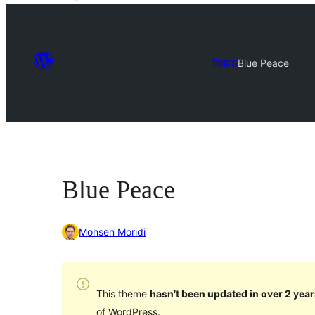
थिमहरू
Blue Peace
Blue Peace
Mohsen Moridi
This theme
hasn’t been updated in over 2 year
of WordPress.