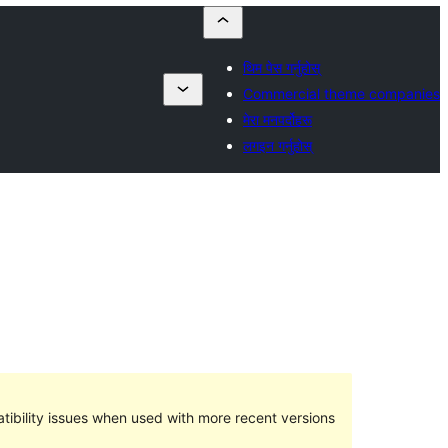
थिम पेस गर्नुहोस्
Commercial theme companies
मेरा मनपर्दोहरू
लगइन गर्नुहोस्
ibility issues when used with more recent versions