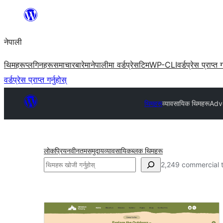
सामग्रीमा
जानुहोस्
नेपाली
थिमहरू
प्लगिनहरू
समाचार
बारेमा
नेपालीमा वर्डप्रेस
टिम
WP-CLI
वर्डप्रेस प्राप्त ग
वर्डप्रेस प्राप्त गर्नुहोस्
थिमहरू
व्यावसायिक थिमहरू
Adv
लोकप्रिय
नवीनतम
समुदाय
व्यावसायिक
ब्लक थिमहरू
खोज्नुहोस्
2,249 commercial 
व्यावसायिक
थिमहरू