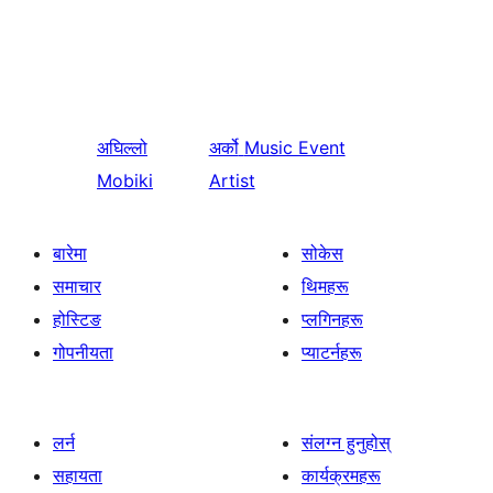
अघिल्लो
अर्को
Music Event
Mobiki
Artist
बारेमा
सोकेस
समाचार
थिमहरू
होस्टिङ
प्लगिनहरू
गोपनीयता
प्याटर्नहरू
लर्न
संलग्न हुनुहोस्
सहायता
कार्यक्रमहरू