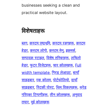
businesses seeking a clean and
practical website layout.
विशेषताहरू
ब्लग
, 
कस्टम पृष्ठभूमि
, 
कस्टम रङ्गहरू
, 
कस्टम
हेडर
, 
कस्टम लोगो
, 
कस्टम मेनु
, 
इकमर्स
, 
सम्पादक स्टाइल
, 
विशेष तस्बिरहरू
, 
लचिलो
हेडर
, 
फुटर विजेटहरू
, 
चार कोलमहरू
, 
Full
width template
, 
ग्रिड लेआउट
, 
बायाँ
साइडबार
, 
एक कोलम
, 
पोर्टफोलियो
, 
दायाँ
साइडबार
, 
स्टिकी पोस्ट
, 
थिम विकल्पहरू
, 
थ्रेड
गरिएका टिप्पणीहरू
, 
तीन कोलमहरू
, 
अनुवाद
तयार
, 
दुई कोलमहरू