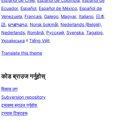
Español de Chile
,
Español de Colombia
,
Español de
Ecuador
,
Español
,
Español de México
,
Español de
Venezuela
,
Français
,
Galego
,
Magyar
,
Italiano
,
日本
語
,
ພາສາລາວ
,
Norsk bokmål
,
Nederlands (België)
,
Nederlands
,
Română
,
Русский
,
Svenska
,
Tagalog
,
Українська
र
Tiếng Việt
.
Translate this theme
कोड ब्राउज गर्नुहोस्
विकास लग
Subversion repository
ट्र्याकमा ब्राउज गर्नुहोस्
ट्रयाक टिकटहरू