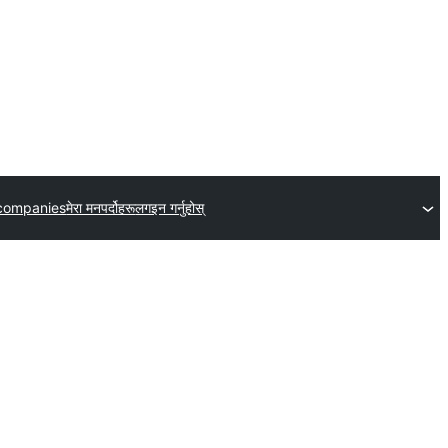
companies
मेरा मनपर्दोहरू
लगइन गर्नुहोस्