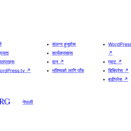
्न
संलग्न हुनुहोस्
WordPres
हायता
कार्यक्रमहरू
↗
भलपरहरू
दान
↗
म्याट
↗
ordPress.tv
↗
भविष्यको लागि पाँच
बिबिप्रेस
↗
बडीप्रेस
↗
नेपाली