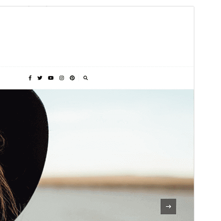
व्यावसायिक थिम
This theme is free but offers additional paid
commercial upgrades or support.
सहायता हेर्नुहोस्
पूर्वावलोकन गर्नुहोस्
डाउनलोड गर्नुहोस्
संस्करण
1.1.9
पछिल्लो अपडेट
मार्च 31, 2026
Active installations
3,000+
वर्डप्रेस संस्करण
6.2
PHP संस्करण
7.4
थिम गृहपृष्ठ