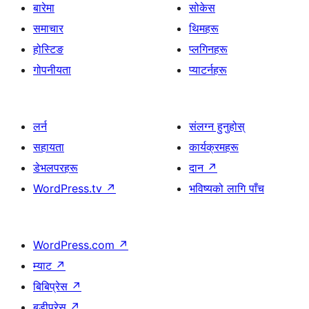
बारेमा
सोकेस
समाचार
थिमहरू
होस्टिङ
प्लगिनहरू
गोपनीयता
प्याटर्नहरू
लर्न
संलग्न हुनुहोस्
सहायता
कार्यक्रमहरू
डेभलपरहरू
दान
↗
WordPress.tv
↗
भविष्यको लागि पाँच
WordPress.com
↗
म्याट
↗
बिबिप्रेस
↗
बडीप्रेस
↗