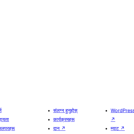
्न
संलग्न हुनुहोस्
WordPres
हायता
कार्यक्रमहरू
↗
भलपरहरू
दान
↗
म्याट
↗