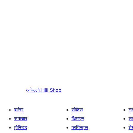
अघिल्लो
Hill Shop
बारेमा
सोकेस
लर
समाचार
थिमहरू
स
होस्टिङ
प्लगिनहरू
डे