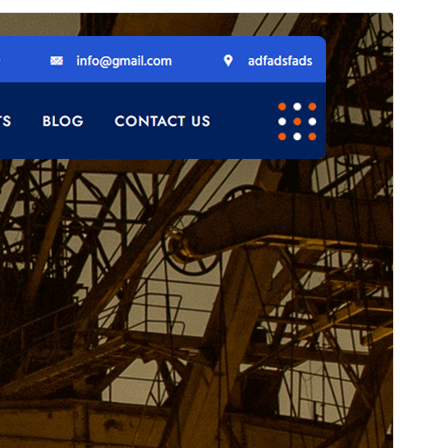
पूर्वावलोकन गर्नुहोस्
डाउनलोड गर्नुहोस्
यो
Consted
को चाइल्ड थिम हो।
संस्करण
1.1.3
पछिल्लो अपडेट
जुलाई 25, 2025
Active installations
30+
वर्डप्रेस संस्करण
5.0
PHP संस्करण
7.0
थिम गृहपृष्ठ