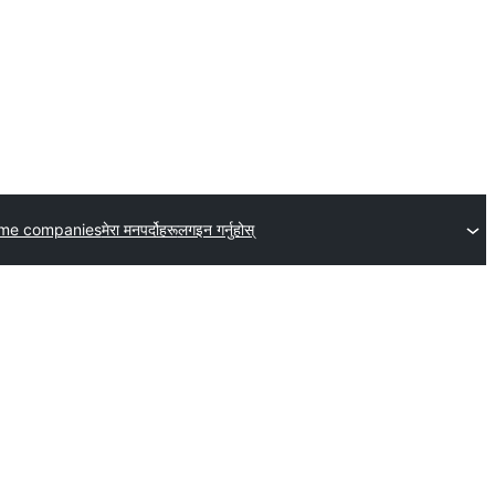
eme companies
मेरा मनपर्दोहरू
लगइन गर्नुहोस्