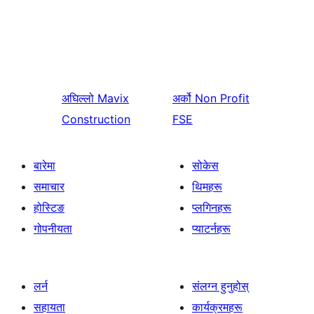
अघिल्लो
Mavix
अर्को
Non Profit
Construction
FSE
बारेमा
सोकेस
समाचार
थिमहरू
होस्टिङ
प्लगिनहरू
गोपनीयता
प्याटर्नहरू
लर्न
संलग्न हुनुहोस्
सहायता
कार्यक्रमहरू