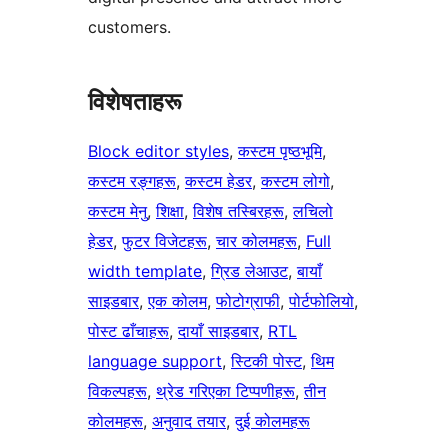
customers.
विशेषताहरू
Block editor styles
, 
कस्टम पृष्ठभूमि
, 
कस्टम रङ्गहरू
, 
कस्टम हेडर
, 
कस्टम लोगो
, 
कस्टम मेनु
, 
शिक्षा
, 
विशेष तस्बिरहरू
, 
लचिलो
हेडर
, 
फुटर विजेटहरू
, 
चार कोलमहरू
, 
Full
width template
, 
ग्रिड लेआउट
, 
बायाँ
साइडबार
, 
एक कोलम
, 
फोटोग्राफी
, 
पोर्टफोलियो
, 
पोस्ट ढाँचाहरू
, 
दायाँ साइडबार
, 
RTL
language support
, 
स्टिकी पोस्ट
, 
थिम
विकल्पहरू
, 
थ्रेड गरिएका टिप्पणीहरू
, 
तीन
कोलमहरू
, 
अनुवाद तयार
, 
दुई कोलमहरू