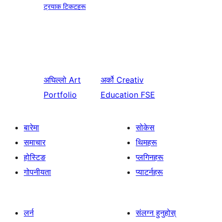
ट्रयाक टिकटहरू
अघिल्लो
Art
अर्को
Creativ
Portfolio
Education FSE
बारेमा
सोकेस
समाचार
थिमहरू
होस्टिङ
प्लगिनहरू
गोपनीयता
प्याटर्नहरू
लर्न
संलग्न हुनुहोस्