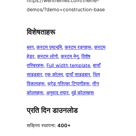
https://wenthemes.com/theme-
demos/?demo=construction-base
विशेषताहरू
ब्लग
, 
कस्टम पृष्ठभूमि
, 
कस्टम रङ्गहरू
, 
कस्टम
हेडर
, 
कस्टम लोगो
, 
कस्टम मेनु
, 
विशेष
तस्बिरहरू
, 
Full width template
, 
बायाँ
साइडबार
, 
एक कोलम
, 
दायाँ साइडबार
, 
थिम
विकल्पहरू
, 
थ्रेड गरिएका टिप्पणीहरू
, 
तीन
कोलमहरू
, 
अनुवाद तयार
, 
दुई कोलमहरू
प्रति दिन डाउनलोड
सक्रिय स्थापना:
400+