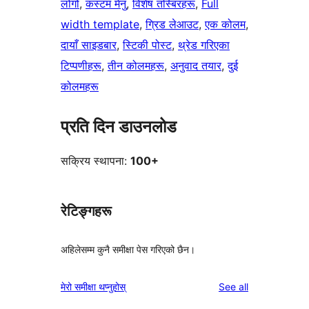
लोगो
, 
कस्टम मेनु
, 
विशेष तस्बिरहरू
, 
Full
width template
, 
ग्रिड लेआउट
, 
एक कोलम
, 
दायाँ साइडबार
, 
स्टिकी पोस्ट
, 
थ्रेड गरिएका
टिप्पणीहरू
, 
तीन कोलमहरू
, 
अनुवाद तयार
, 
दुई
कोलमहरू
प्रति दिन डाउनलोड
सक्रिय स्थापना:
100+
रेटिङ्गहरू
अहिलेसम्म कुनै समीक्षा पेस गरिएको छैन।
reviews
मेरो समीक्षा थप्नुहोस्
See all