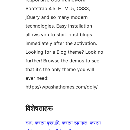
Bootstrap 4.5, HTML5, CSS3,
jQuery and so many modern
technologies. Easy installation
allows you to start post blogs
immediately after the activation.
Looking for a Blog theme? Look no
further! Browse the demos to see
that it’s the only theme you will
ever need:
https://wpashathemes.com/doly/
विशेषताहरू
ब्लग
, 
कस्टम पृष्ठभूमि
, 
कस्टम रङ्गहरू
, 
कस्टम