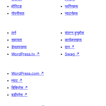
होस्टिङ
प्लगिनहरू
गोपनीयता
प्याटर्नहरू
लर्न
संलग्न हुनुहोस्
सहायता
कार्यक्रमहरू
डेभलपरहरू
दान
↗
WordPress.tv
↗
Swag
↗
WordPress.com
↗
म्याट
↗
बिबिप्रेस
↗
बडीप्रेस
↗