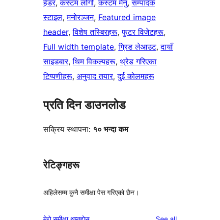
हेडर
, 
कस्टम लोगो
, 
कस्टम मेनु
, 
सम्पादक
स्टाइल
, 
मनोरञ्जन
, 
Featured image
header
, 
विशेष तस्बिरहरू
, 
फुटर विजेटहरू
, 
Full width template
, 
ग्रिड लेआउट
, 
दायाँ
साइडबार
, 
थिम विकल्पहरू
, 
थ्रेड गरिएका
टिप्पणीहरू
, 
अनुवाद तयार
, 
दुई कोलमहरू
प्रति दिन डाउनलोड
सक्रिय स्थापना:
१० भन्दा कम
रेटिङ्गहरू
अहिलेसम्म कुनै समीक्षा पेस गरिएको छैन।
reviews
मेरो समीक्षा थप्नुहोस्
See all