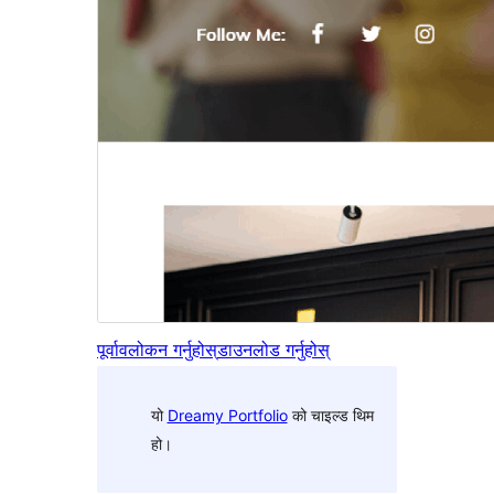
पूर्वावलोकन गर्नुहोस्
डाउनलोड गर्नुहोस्
यो
Dreamy Portfolio
को चाइल्ड थिम
हो।