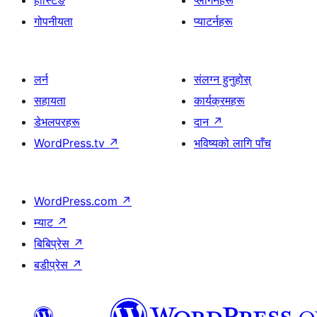
होस्टिङ
प्लगिनहरू
गोपनीयता
प्याटर्नहरू
लर्न
संलग्न हुनुहोस्
सहायता
कार्यक्रमहरू
डेभलपरहरू
दान
↗
WordPress.tv
↗
भविष्यको लागि पाँच
WordPress.com
↗
म्याट
↗
बिबिप्रेस
↗
बडीप्रेस
↗