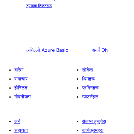
ट्रयाक टिकटहरू
अघिल्लो
Azure Basic
अर्को
Oh
बारेमा
सोकेस
समाचार
थिमहरू
होस्टिङ
प्लगिनहरू
गोपनीयता
प्याटर्नहरू
लर्न
संलग्न हुनुहोस्
सहायता
कार्यक्रमहरू