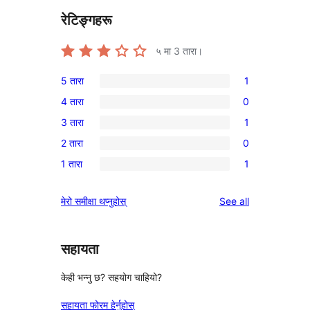
रेटिङ्गहरू
५ मा
3
तारा।
5 तारा
1
1
4 तारा
0
5-
0
3 तारा
1
तारा
4-
1
समीक्षा
2 तारा
0
तारा
3-
0
समीक्षाहरू
1 तारा
1
तारा
2-
1
समीक्षा
तारा
1-
reviews
मेरो समीक्षा थप्नुहोस्
See all
समीक्षाहरू
तारा
समीक्षा
सहायता
केही भन्नु छ? सहयोग चाहियो?
सहायता फोरम हेर्नुहोस्