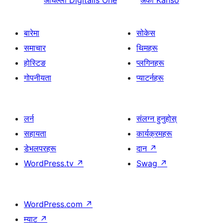
अघिल्लो
Digitalis One
अर्को
Kanso
बारेमा
सोकेस
समाचार
थिमहरू
होस्टिङ
प्लगिनहरू
गोपनीयता
प्याटर्नहरू
लर्न
संलग्न हुनुहोस्
सहायता
कार्यक्रमहरू
डेभलपरहरू
दान
↗
WordPress.tv
↗
Swag
↗
WordPress.com
↗
म्याट
↗