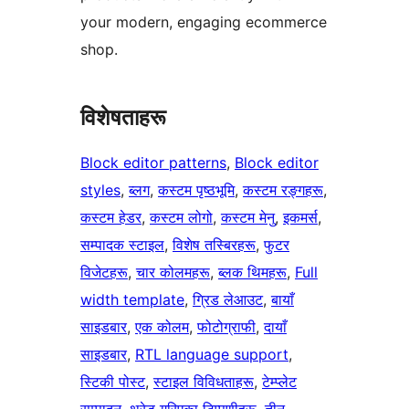
your modern, engaging ecommerce
shop.
विशेषताहरू
Block editor patterns
, 
Block editor
styles
, 
ब्लग
, 
कस्टम पृष्ठभूमि
, 
कस्टम रङ्गहरू
, 
कस्टम हेडर
, 
कस्टम लोगो
, 
कस्टम मेनु
, 
इकमर्स
, 
सम्पादक स्टाइल
, 
विशेष तस्बिरहरू
, 
फुटर
विजेटहरू
, 
चार कोलमहरू
, 
ब्लक थिमहरू
, 
Full
width template
, 
ग्रिड लेआउट
, 
बायाँ
साइडबार
, 
एक कोलम
, 
फोटोग्राफी
, 
दायाँ
साइडबार
, 
RTL language support
, 
स्टिकी पोस्ट
, 
स्टाइल विविधताहरू
, 
टेम्प्लेट
सम्पादन
, 
थ्रेड गरिएका टिप्पणीहरू
, 
तीन