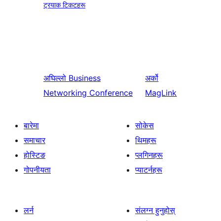
ट्रयाक टिकटहरू
अघिल्लो
Business
अर्को
Networking Conference
MagLink
बारेमा
सोकेस
समाचार
थिमहरू
होस्टिङ
प्लगिनहरू
गोपनीयता
प्याटर्नहरू
लर्न
संलग्न हुनुहोस्