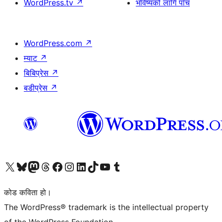
WordPress.tv
↗
भविष्यको लागि पाँच
WordPress.com
↗
म्याट
↗
बिबिप्रेस
↗
बडीप्रेस
↗
हाम्रो X (पहिले ट्विटर) खातामा जानुहोस्
हाम्रो Bluesky खाता भ्रमण गर्नुहोस्
हाम्रो म्यास्टोडन खाता भ्रमण गर्नुहोस्
हाम्रो थ्रेड्स खातामा जानुहोस्
हाम्रो फेसबुक पेजमा जानुहोस्
हाम्रो इन्स्टाग्राम खातामा जानुहोस्
हाम्रो लिङ्क्डइन खातामा जानुहोस्
हाम्रो TikTok खाता भ्रमण गर्नुहोस्
हाम्रो युट्युब च्यानलमा जानुहोस्
हाम्रो टम्बलर खाता भ्रमण गर्नुहोस्
कोड कविता हो।
The WordPress® trademark is the intellectual property