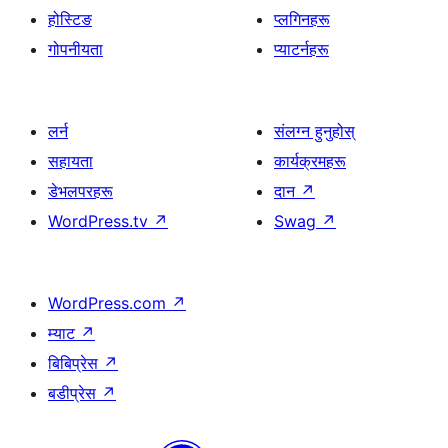
होस्टिङ
प्लगिनहरू
गोपनीयता
प्याटर्नहरू
लर्न
संलग्न हुनुहोस्
सहायता
कार्यक्रमहरू
डेभलपरहरू
दान
↗
WordPress.tv
↗
Swag
↗
WordPress.com
↗
म्याट
↗
बिबिप्रेस
↗
बडीप्रेस
↗