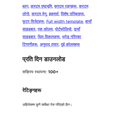
ब्लग
, 
कस्टम पृष्ठभूमि
, 
कस्टम रङ्गहरू
, 
कस्टम
लोगो
, 
कस्टम मेनु
, 
इकमर्स
, 
विशेष तस्बिरहरू
, 
फुटर विजेटहरू
, 
Full width template
, 
बायाँ
साइडबार
, 
एक कोलम
, 
पोर्टफोलियो
, 
दायाँ
साइडबार
, 
थिम विकल्पहरू
, 
थ्रेड गरिएका
टिप्पणीहरू
, 
अनुवाद तयार
, 
दुई कोलमहरू
प्रति दिन डाउनलोड
सक्रिय स्थापना:
100+
रेटिङ्गहरू
अहिलेसम्म कुनै समीक्षा पेस गरिएको छैन।