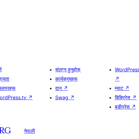
्न
संलग्न हुनुहोस्
WordPres
हायता
कार्यक्रमहरू
↗
भलपरहरू
दान
↗
म्याट
↗
ordPress.tv
↗
Swag
↗
बिबिप्रेस
↗
बडीप्रेस
↗
नेपाली