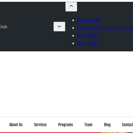
थिम पेस गर्नुहोस्
Club
Commercial theme compani
मेरा मनपर्दोहरू
लगइन गर्नुहोस्