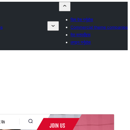
थिम पेस गर्नुहोस्
es
Commercial theme companies
मेरा मनपर्दोहरू
लगइन गर्नुहोस्
पूर्वावलोकन गर्नुहोस्
डाउनलोड गर्नुहोस्