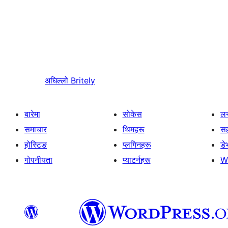
अघिल्लो
Britely
बारेमा
सोकेस
लर
समाचार
थिमहरू
स
होस्टिङ
प्लगिनहरू
डे
गोपनीयता
प्याटर्नहरू
W