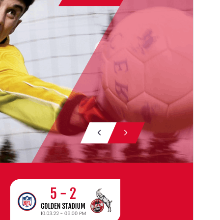
संस्करण
1.7.7
पछिल्लो अपडेट
जुलाई 22, 2026
Active installations
70+
PHP संस्करण
7.2
थिम गृहपृष्ठ