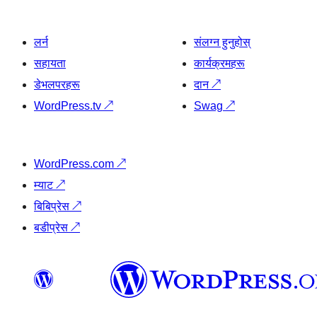
लर्न
संलग्न हुनुहोस्
सहायता
कार्यक्रमहरू
डेभलपरहरू
दान
↗
WordPress.tv
↗
Swag
↗
WordPress.com
↗
म्याट
↗
बिबिप्रेस
↗
बडीप्रेस
↗