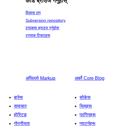
कोड ब्राउज गर्नुहोस्
विकास लग
Subversion repository
ट्र्याकमा ब्राउज गर्नुहोस्
ट्रयाक टिकटहरू
अघिल्लो
Markup
अर्को
Core Blog
बारेमा
सोकेस
समाचार
थिमहरू
होस्टिङ
प्लगिनहरू
गोपनीयता
प्याटर्नहरू