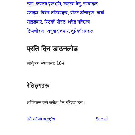
ब्लग
, 
कस्टम पृष्ठभूमि
, 
कस्टम मेनु
, 
सम्पादक
स्टाइल
, 
विशेष तस्बिरहरू
, 
पोस्ट ढाँचाहरू
, 
दायाँ
साइडबार
, 
स्टिकी पोस्ट
, 
थ्रेड गरिएका
टिप्पणीहरू
, 
अनुवाद तयार
, 
दुई कोलमहरू
प्रति दिन डाउनलोड
सक्रिय स्थापना:
10+
रेटिङ्गहरू
अहिलेसम्म कुनै समीक्षा पेस गरिएको छैन।
reviews
मेरो समीक्षा थप्नुहोस्
See all