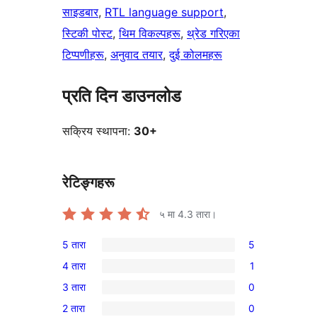
साइडबार
, 
RTL language support
, 
स्टिकी पोस्ट
, 
थिम विकल्पहरू
, 
थ्रेड गरिएका
टिप्पणीहरू
, 
अनुवाद तयार
, 
दुई कोलमहरू
प्रति दिन डाउनलोड
सक्रिय स्थापना:
30+
रेटिङ्गहरू
५ मा
4.3
तारा।
5 तारा
5
5
4 तारा
1
5-
1
3 तारा
0
तारा
4-
0
समीक्षाहरू
2 तारा
0
तारा
3-
0