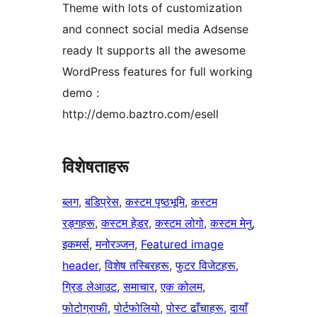
Theme with lots of customization
and connect social media Adsense
ready It supports all the awesome
WordPress features for full working
demo :
http://demo.baztro.com/esell
विशेषताहरू
ब्लग
, 
बडिप्रेस
, 
कस्टम पृष्ठभूमि
, 
कस्टम
रङ्गहरू
, 
कस्टम हेडर
, 
कस्टम लोगो
, 
कस्टम मेनु
, 
इकमर्स
, 
मनोरञ्जन
, 
Featured image
header
, 
विशेष तस्बिरहरू
, 
फुटर विजेटहरू
, 
ग्रिड लेआउट
, 
समाचार
, 
एक कोलम
, 
फोटोग्राफी
, 
पोर्टफोलियो
, 
पोस्ट ढाँचाहरू
, 
दायाँ