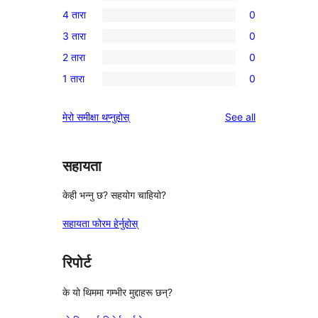
2
4 तारा
0
5-
0
3 तारा
0
तारा
4-
0
समीक्षाहरू
2 तारा
0
तारा
3-
0
समीक्षाहरू
1 तारा
0
तारा
2-
0
समीक्षाहरू
तारा
1-
reviews
मेरो समीक्षा थप्नुहोस्
See all
समीक्षाहरू
तारा
समीक्षाहरू
सहायता
केही भन्नु छ? सहयोग चाहियो?
सहायता फोरम हेर्नुहोस्
रिपोर्ट
के यो थिममा गम्भीर मुद्दाहरू छन्?