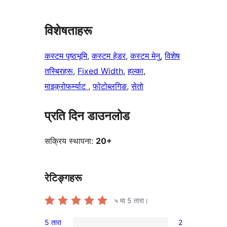
विशेषताहरू
कस्टम पृष्ठभूमि
, 
कस्टम हेडर
, 
कस्टम मेनु
, 
विशेष
तस्बिरहरू
, 
Fixed Width
, 
हल्का
, 
माइक्रोफर्म्याट
, 
फोटोब्लगिङ
, 
सेतो
प्रति दिन डाउनलोड
सक्रिय स्थापना:
20+
रेटिङ्गहरू
५ मा
5
तारा।
5 तारा
2