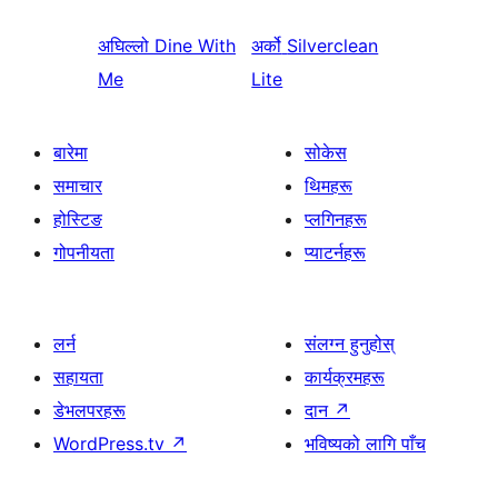
अघिल्लो
Dine With
अर्को
Silverclean
Me
Lite
बारेमा
सोकेस
समाचार
थिमहरू
होस्टिङ
प्लगिनहरू
गोपनीयता
प्याटर्नहरू
लर्न
संलग्न हुनुहोस्
सहायता
कार्यक्रमहरू
डेभलपरहरू
दान
↗
WordPress.tv
↗
भविष्यको लागि पाँच