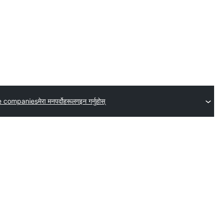
e companies
मेरा मनपर्दोहरू
लगइन गर्नुहोस्