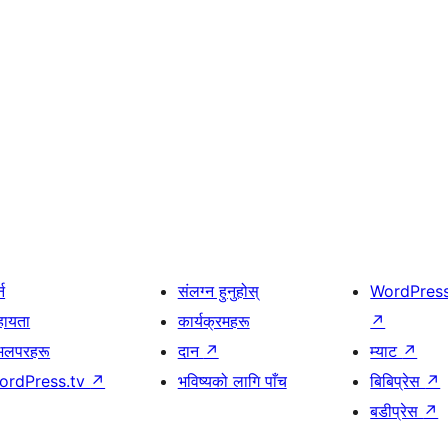
्न
संलग्न हुनुहोस्
WordPres
हायता
कार्यक्रमहरू
↗
भलपरहरू
दान
↗
म्याट
↗
ordPress.tv
↗
भविष्यको लागि पाँच
बिबिप्रेस
↗
बडीप्रेस
↗