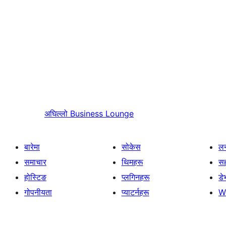
अघिल्लो
Business Lounge
बारेमा
सोकेस
लर
समाचार
थिमहरू
स
होस्टिङ
प्लगिनहरू
डे
गोपनीयता
प्याटर्नहरू
W