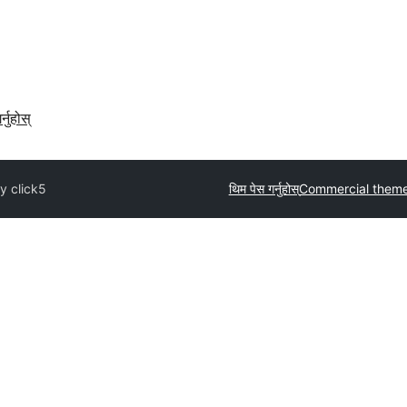
र्नुहोस्
y click5
थिम पेस गर्नुहोस्
Commercial them