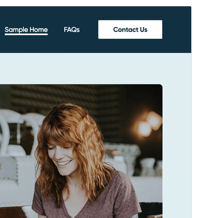
पूर्वावलोकन गर्नुहोस्
डाउनलोड गर्नुहोस्
संस्करण
1.0.5
पछिल्लो अपडेट
अक्टोबर 31, 2025
Active installations
20+
वर्डप्रेस संस्करण
6.0
PHP संस्करण
7.2
थिम गृहपृष्ठ