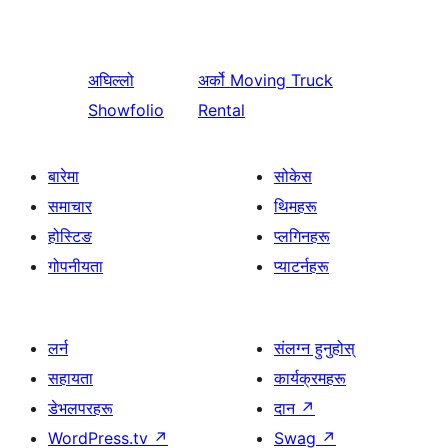
अघिल्लो
अर्को
Moving Truck
Showfolio
Rental
बारेमा
सोकेस
समाचार
थिमहरू
होस्टिङ
प्लगिनहरू
गोपनीयता
प्याटर्नहरू
लर्न
संलग्न हुनुहोस्
सहायता
कार्यक्रमहरू
डेभलपरहरू
दान
↗
WordPress.tv
↗
Swag
↗