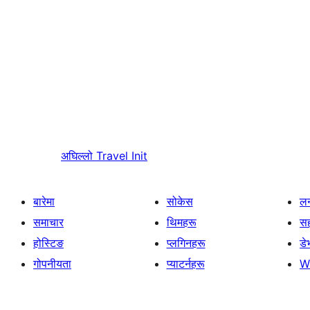
अघिल्लो
Travel Init
बारेमा
सोकेस
लर
समाचार
थिमहरू
स
होस्टिङ
प्लगिनहरू
डे
गोपनीयता
प्याटर्नहरू
W