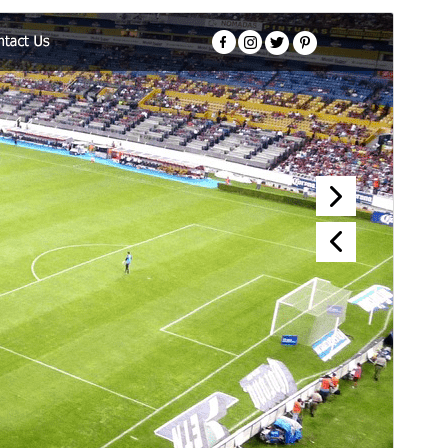
पूर्वावलोकन गर्नुहोस्
डाउनलोड गर्नुहोस्
यो
Soccer Club Academy
को चाइल्ड थिम हो।
संस्करण
0.2.6
पछिल्लो अपडेट
मे 16, 2026
Active installations
200+
PHP संस्करण
5.6
थिम गृहपृष्ठ