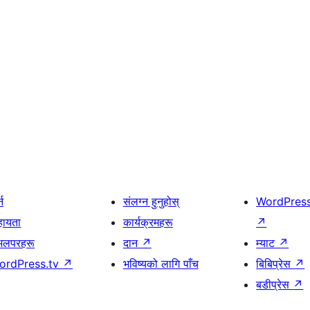
्न
संलग्न हुनुहोस्
WordPres
हायता
कार्यक्रमहरू
↗
भलपरहरू
दान
↗
म्याट
↗
ordPress.tv
↗
भविष्यको लागि पाँच
बिबिप्रेस
↗
बडीप्रेस
↗