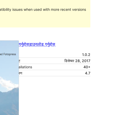
ibility issues when used with more recent versions
पूर्वावलोकन गर्नुहोस्
डाउनलोड गर्नुहोस्
संस्करण
1.0.2
पछिल्लो अपडेट
डिसेम्बर 28, 2017
Active installations
40+
वर्डप्रेस संस्करण
4.7
थिम गृहपृष्ठ