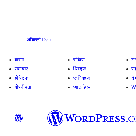
अघिल्लो
Dan
बारेमा
सोकेस
लर
समाचार
थिमहरू
स
होस्टिङ
प्लगिनहरू
डे
गोपनीयता
प्याटर्नहरू
W