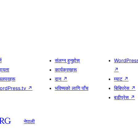
्न
संलग्न हुनुहोस्
WordPres
हायता
कार्यक्रमहरू
↗
भलपरहरू
दान
↗
म्याट
↗
ordPress.tv
↗
भविष्यको लागि पाँच
बिबिप्रेस
↗
बडीप्रेस
↗
नेपाली