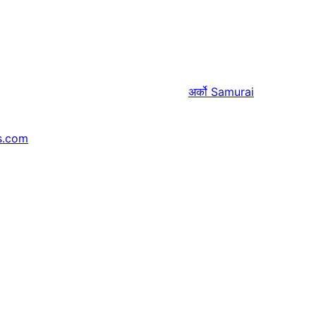
अर्को
Samurai
s.com