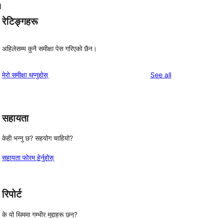
d
रेटिङ्गहरू
अहिलेसम्म कुनै समीक्षा पेस गरिएको छैन।
reviews
मेरो समीक्षा थप्नुहोस्
See all
सहायता
केही भन्नु छ? सहयोग चाहियो?
सहायता फोरम हेर्नुहोस्
रिपोर्ट
के यो थिममा गम्भीर मुद्दाहरू छन्?