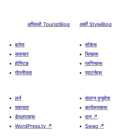
अघिल्लो
TouristBlog
अर्को
StyleBlog
बारेमा
सोकेस
समाचार
थिमहरू
होस्टिङ
प्लगिनहरू
गोपनीयता
प्याटर्नहरू
लर्न
संलग्न हुनुहोस्
सहायता
कार्यक्रमहरू
डेभलपरहरू
दान
↗
WordPress.tv
↗
Swag
↗