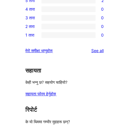
5 तारा
2
2
4 तारा
0
5-
0
3 तारा
0
तारा
4-
0
समीक्षाहरू
2 तारा
0
तारा
3-
0
समीक्षाहरू
1 तारा
0
तारा
2-
0
समीक्षाहरू
तारा
1-
reviews
मेरो समीक्षा थप्नुहोस्
See all
समीक्षाहरू
तारा
समीक्षाहरू
सहायता
केही भन्नु छ? सहयोग चाहियो?
सहायता फोरम हेर्नुहोस्
रिपोर्ट
के यो थिममा गम्भीर मुद्दाहरू छन्?