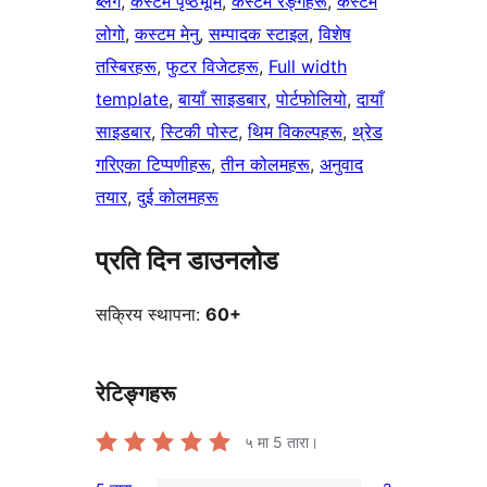
ब्लग
, 
कस्टम पृष्ठभूमि
, 
कस्टम रङ्गहरू
, 
कस्टम
लोगो
, 
कस्टम मेनु
, 
सम्पादक स्टाइल
, 
विशेष
तस्बिरहरू
, 
फुटर विजेटहरू
, 
Full width
template
, 
बायाँ साइडबार
, 
पोर्टफोलियो
, 
दायाँ
साइडबार
, 
स्टिकी पोस्ट
, 
थिम विकल्पहरू
, 
थ्रेड
गरिएका टिप्पणीहरू
, 
तीन कोलमहरू
, 
अनुवाद
तयार
, 
दुई कोलमहरू
प्रति दिन डाउनलोड
सक्रिय स्थापना:
60+
रेटिङ्गहरू
५ मा
5
तारा।