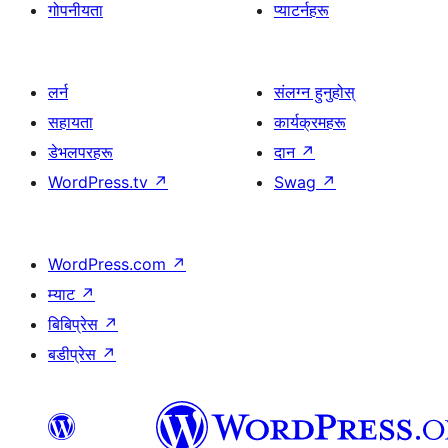
गोपनीयता
प्याटर्नहरू
लर्न
संलग्न हुनुहोस्
सहायता
कार्यक्रमहरू
डेभलपरहरू
दान
↗
WordPress.tv
↗
Swag
↗
WordPress.com
↗
म्याट
↗
बिबिप्रेस
↗
बडीप्रेस
↗