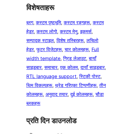
विशेषताहरू
ब्लग
, 
कस्टम पृष्ठभूमि
, 
कस्टम रङ्गहरू
, 
कस्टम
हेडर
, 
कस्टम लोगो
, 
कस्टम मेनु
, 
इकमर्स
, 
सम्पादक स्टाइल
, 
विशेष तस्बिरहरू
, 
लचिलो
हेडर
, 
फुटर विजेटहरू
, 
चार कोलमहरू
, 
Full
width template
, 
ग्रिड लेआउट
, 
बायाँ
साइडबार
, 
समाचार
, 
एक कोलम
, 
दायाँ साइडबार
, 
RTL language support
, 
स्टिकी पोस्ट
, 
थिम विकल्पहरू
, 
थ्रेड गरिएका टिप्पणीहरू
, 
तीन
कोलमहरू
, 
अनुवाद तयार
, 
दुई कोलमहरू
, 
चौडा
ब्लकहरू
प्रति दिन डाउनलोड