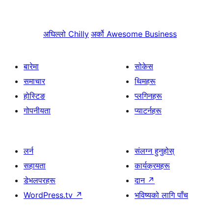
अघिल्लो
Chilly
अर्को
Awesome Business
बारेमा
सोकेस
समाचार
थिमहरू
होस्टिङ
प्लगिनहरू
गोपनीयता
प्याटर्नहरू
लर्न
संलग्न हुनुहोस्
सहायता
कार्यक्रमहरू
डेभलपरहरू
दान
↗
WordPress.tv
↗
भविष्यको लागि पाँच