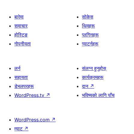
बारेमा
सोकेस
समाचार
थिमहरू
होस्टिङ
प्लगिनहरू
गोपनीयता
प्याटर्नहरू
लर्न
संलग्न हुनुहोस्
सहायता
कार्यक्रमहरू
डेभलपरहरू
दान
↗
WordPress.tv
↗
भविष्यको लागि पाँच
WordPress.com
↗
म्याट
↗