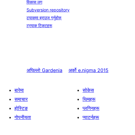
विकास लग
Subversion repository
ट्र्याकमा ब्राउज गर्नुहोस्
ट्रयाक टिकटहरू
अघिल्लो
Gardenia
अर्को
e.nigma 2015
बारेमा
सोकेस
समाचार
थिमहरू
होस्टिङ
प्लगिनहरू
गोपनीयता
प्याटर्नहरू