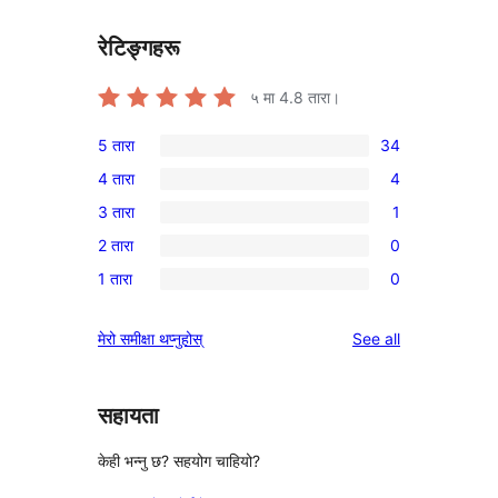
रेटिङ्गहरू
५ मा
4.8
तारा।
5 तारा
34
34
4 तारा
4
5-
4
3 तारा
1
तारा
4-
1
समीक्षाहरू
2 तारा
0
तारा
3-
0
समीक्षाहरू
1 तारा
0
तारा
2-
0
समीक्षा
तारा
1-
reviews
मेरो समीक्षा थप्नुहोस्
See all
समीक्षाहरू
तारा
समीक्षाहरू
सहायता
केही भन्नु छ? सहयोग चाहियो?