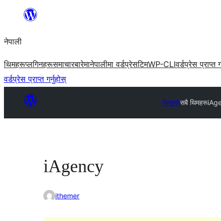
सामग्रीमा
जानुहोस्
नेपाली
थिमहरू
प्लगिनहरू
समाचार
बारेमा
नेपालीमा वर्डप्रेस
टिम
WP-CLI
वर्डप्रेस प्राप्त ग
वर्डप्रेस प्राप्त गर्नुहोस्
थिमहरू
सबै थिमहरू
iAg
iAgency
ithemer