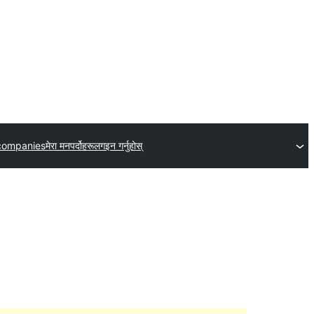
companies
मेरा मनपर्दोहरू
लगइन गर्नुहोस्