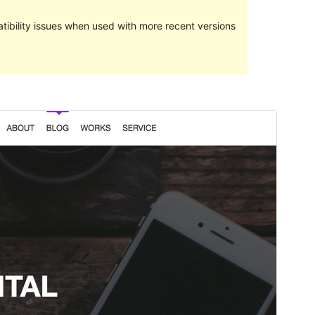
ibility issues when used with more recent versions
पूर्वावलोकन गर्नुहोस्
डाउनलोड गर्नुहोस्
यो
iThemer
को चाइल्ड थिम हो।
संस्करण
1.0.6
पछिल्लो अपडेट
सेप्टेम्बर 8, 2020
Active installations
१० भन्दा कम
PHP संस्करण
7.2
थिम गृहपृष्ठ