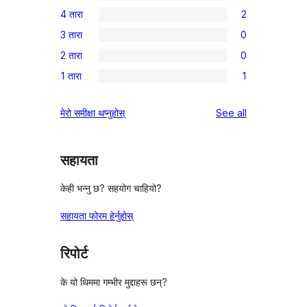
1
4 तारा
2
5-
2
3 तारा
0
तारा
4-
0
समीक्षा
2 तारा
0
तारा
3-
0
समीक्षाहरू
1 तारा
1
तारा
2-
1
समीक्षाहरू
तारा
1-
reviews
मेरो समीक्षा थप्नुहोस्
See all
समीक्षाहरू
तारा
समीक्षा
सहायता
केही भन्नु छ? सहयोग चाहियो?
सहायता फोरम हेर्नुहोस्
रिपोर्ट
के यो थिममा गम्भीर मुद्दाहरू छन्?