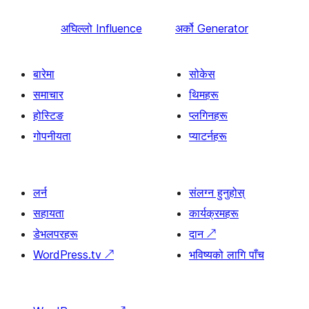
अघिल्लो
Influence
अर्को
Generator
बारेमा
सोकेस
समाचार
थिमहरू
होस्टिङ
प्लगिनहरू
गोपनीयता
प्याटर्नहरू
लर्न
संलग्न हुनुहोस्
सहायता
कार्यक्रमहरू
डेभलपरहरू
दान
↗
WordPress.tv
↗
भविष्यको लागि पाँच