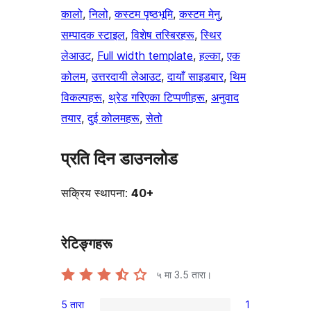
कालो
, 
निलो
, 
कस्टम पृष्ठभूमि
, 
कस्टम मेनु
, 
सम्पादक स्टाइल
, 
विशेष तस्बिरहरू
, 
स्थिर
लेआउट
, 
Full width template
, 
हल्का
, 
एक
कोलम
, 
उत्तरदायी लेआउट
, 
दायाँ साइडबार
, 
थिम
विकल्पहरू
, 
थ्रेड गरिएका टिप्पणीहरू
, 
अनुवाद
तयार
, 
दुई कोलमहरू
, 
सेतो
प्रति दिन डाउनलोड
सक्रिय स्थापना:
40+
रेटिङ्गहरू
५ मा
3.5
तारा।
5 तारा
1