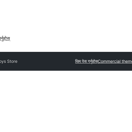
र्नुहोस्
oys Store
थिम पेस गर्नुहोस्
Commercial them