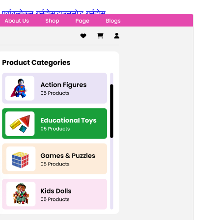
पूर्वावलोकन गर्नुहोस्
डाउनलोड गर्नुहोस्
संस्करण
1.2.0
पछिल्लो अपडेट
जुलाई 19, 2026
Active installations
100+
वर्डप्रेस संस्करण
6.0
PHP संस्करण
7.2
थिम गृहपृष्ठ