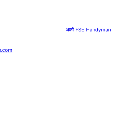
अर्को
FSE Handyman
s.com