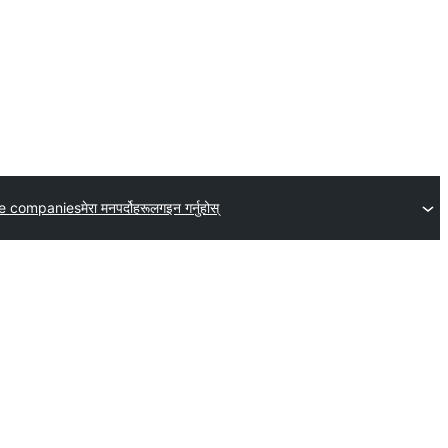
e companies
मेरा मनपर्दोहरू
लगइन गर्नुहोस्