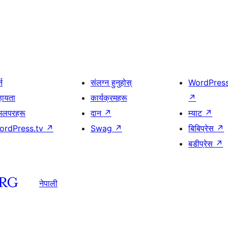
्न
संलग्न हुनुहोस्
WordPres
हायता
कार्यक्रमहरू
↗
भलपरहरू
दान
↗
म्याट
↗
ordPress.tv
↗
Swag
↗
बिबिप्रेस
↗
बडीप्रेस
↗
नेपाली