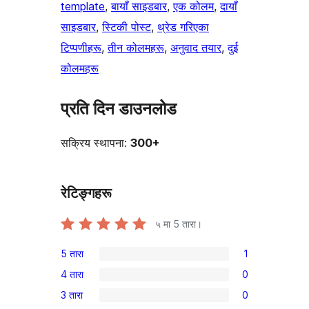
template
, 
बायाँ साइडबार
, 
एक कोलम
, 
दायाँ
साइडबार
, 
स्टिकी पोस्ट
, 
थ्रेड गरिएका
टिप्पणीहरू
, 
तीन कोलमहरू
, 
अनुवाद तयार
, 
दुई
कोलमहरू
प्रति दिन डाउनलोड
सक्रिय स्थापना:
300+
रेटिङ्गहरू
५ मा
5
तारा।
5 तारा
1
1
4 तारा
0
5-
0
3 तारा
0
तारा
4-
0