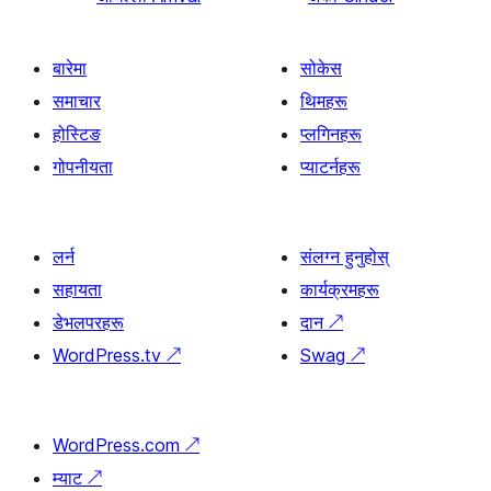
बारेमा
सोकेस
समाचार
थिमहरू
होस्टिङ
प्लगिनहरू
गोपनीयता
प्याटर्नहरू
लर्न
संलग्न हुनुहोस्
सहायता
कार्यक्रमहरू
डेभलपरहरू
दान
↗
WordPress.tv
↗
Swag
↗
WordPress.com
↗
म्याट
↗