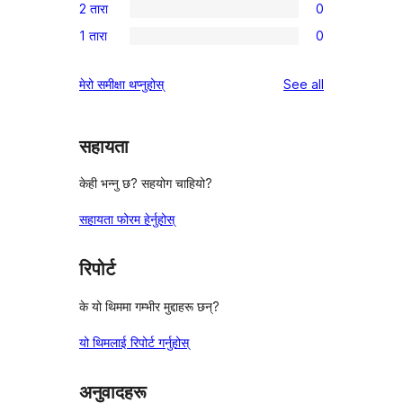
समीक्षा
2 तारा
0
तारा
3-
0
समीक्षाहरू
1 तारा
0
तारा
2-
0
समीक्षाहरू
तारा
1-
reviews
मेरो समीक्षा थप्नुहोस्
See all
समीक्षाहरू
तारा
समीक्षाहरू
सहायता
केही भन्नु छ? सहयोग चाहियो?
सहायता फोरम हेर्नुहोस्
रिपोर्ट
के यो थिममा गम्भीर मुद्दाहरू छन्?
यो थिमलाई रिपोर्ट गर्नुहोस्
अनुवादहरू