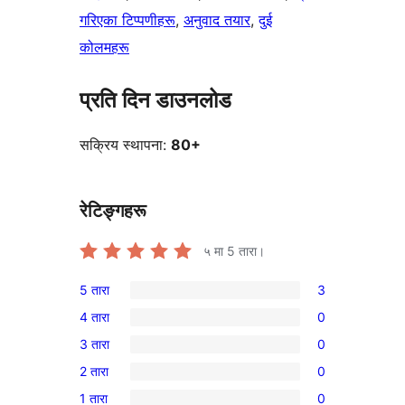
गरिएका टिप्पणीहरू
, 
अनुवाद तयार
, 
दुई
कोलमहरू
प्रति दिन डाउनलोड
सक्रिय स्थापना:
80+
रेटिङ्गहरू
५ मा
5
तारा।
5 तारा
3
3
4 तारा
0
5-
0
3 तारा
0
तारा
4-
0
समीक्षाहरू
2 तारा
0
तारा
3-
0
समीक्षाहरू
1 तारा
0
तारा
2-