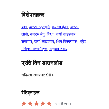
विशेषताहरू
ब्लग
, 
कस्टम पृष्ठभूमि
, 
कस्टम हेडर
, 
कस्टम
लोगो
, 
कस्टम मेनु
, 
शिक्षा
, 
बायाँ साइडबार
, 
समाचार
, 
दायाँ साइडबार
, 
थिम विकल्पहरू
, 
थ्रेड
गरिएका टिप्पणीहरू
, 
अनुवाद तयार
प्रति दिन डाउनलोड
सक्रिय स्थापना:
90+
रेटिङ्गहरू
५ मा
5
तारा।