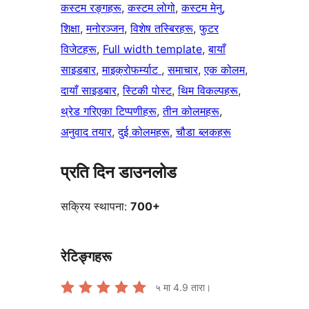
कस्टम रङ्गहरू
, 
कस्टम लोगो
, 
कस्टम मेनु
, 
शिक्षा
, 
मनोरञ्जन
, 
विशेष तस्बिरहरू
, 
फुटर
विजेटहरू
, 
Full width template
, 
बायाँ
साइडबार
, 
माइक्रोफर्म्याट
, 
समाचार
, 
एक कोलम
, 
दायाँ साइडबार
, 
स्टिकी पोस्ट
, 
थिम विकल्पहरू
, 
थ्रेड गरिएका टिप्पणीहरू
, 
तीन कोलमहरू
, 
अनुवाद तयार
, 
दुई कोलमहरू
, 
चौडा ब्लकहरू
प्रति दिन डाउनलोड
सक्रिय स्थापना:
700+
रेटिङ्गहरू
५ मा
4.9
तारा।