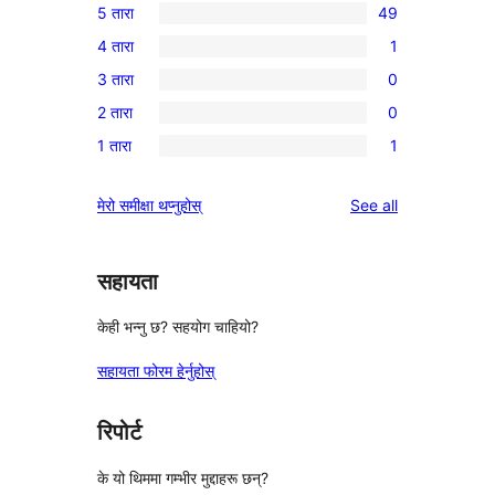
5 तारा
49
49
4 तारा
1
5-
1
3 तारा
0
तारा
4-
0
समीक्षाहरू
2 तारा
0
तारा
3-
0
समीक्षा
1 तारा
1
तारा
2-
1
समीक्षाहरू
तारा
1-
reviews
मेरो समीक्षा थप्नुहोस्
See all
समीक्षाहरू
तारा
समीक्षा
सहायता
केही भन्नु छ? सहयोग चाहियो?
सहायता फोरम हेर्नुहोस्
रिपोर्ट
के यो थिममा गम्भीर मुद्दाहरू छन्?