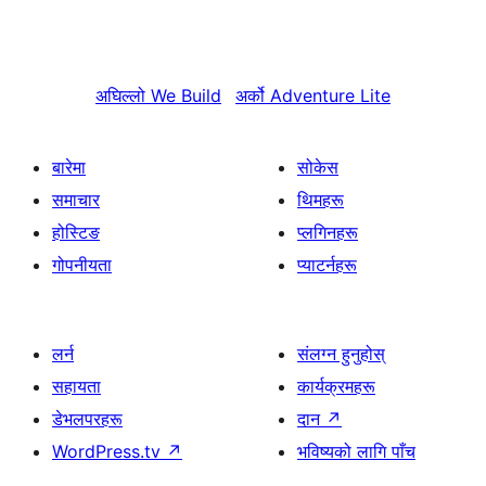
अघिल्लो
We Build
अर्को
Adventure Lite
बारेमा
सोकेस
समाचार
थिमहरू
होस्टिङ
प्लगिनहरू
गोपनीयता
प्याटर्नहरू
लर्न
संलग्न हुनुहोस्
सहायता
कार्यक्रमहरू
डेभलपरहरू
दान
↗
WordPress.tv
↗
भविष्यको लागि पाँच