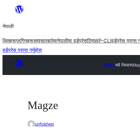
सामग्रीमा
जानुहोस्
नेपाली
थिमहरू
प्लगिनहरू
समाचार
बारेमा
नेपालीमा वर्डप्रेस
टिम
WP-CLI
वर्डप्रेस प्राप्त ग
वर्डप्रेस प्राप्त गर्नुहोस्
थिमहरू
सबै थिमहरू
Ma
Magze
unfoldwp