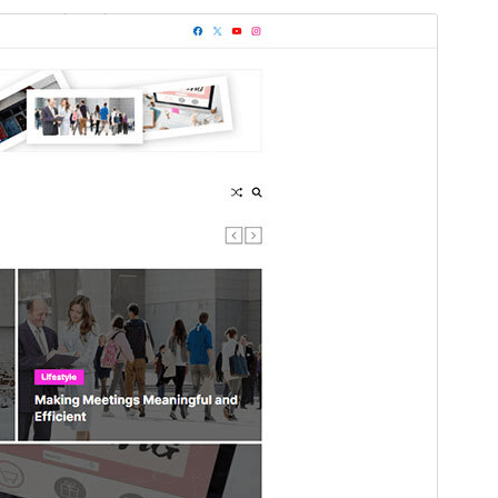
व्यावसायिक थिम
This theme is free but offers additional paid
commercial upgrades or support.
सहायता हेर्नुहोस्
पूर्वावलोकन गर्नुहोस्
डाउनलोड गर्नुहोस्
संस्करण
1.0.10
पछिल्लो अपडेट
मे 29, 2025
Active installations
100+
वर्डप्रेस संस्करण
5.3
PHP संस्करण
5.6
थिम गृहपृष्ठ