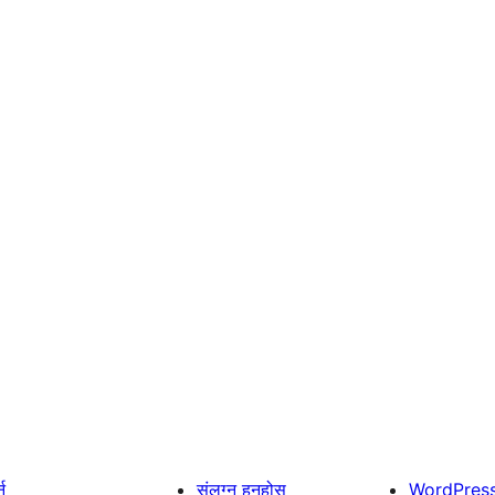
्न
संलग्न हुनुहोस्
WordPres