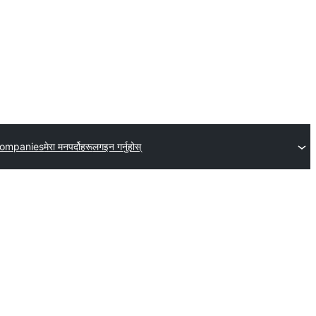
companies
मेरा मनपर्दोहरू
लगइन गर्नुहोस्