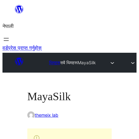
सामग्रीमा
जानुहोस्
नेपाली
वर्डप्रेस प्राप्त गर्नुहोस्
थिमहरू
सबै थिमहरू
MayaSilk
MayaSilk
themeix lab