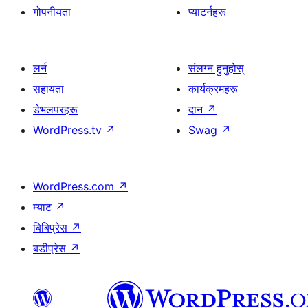
गोपनीयता
प्याटर्नहरू
लर्न
संलग्न हुनुहोस्
सहायता
कार्यक्रमहरू
डेभलपरहरू
दान
↗
WordPress.tv
↗
Swag
↗
WordPress.com
↗
म्याट
↗
बिबिप्रेस
↗
बडीप्रेस
↗