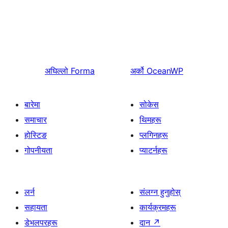
अघिल्लो
Forma
अर्को
OceanWP
बारेमा
सोकेस
समाचार
थिमहरू
होस्टिङ
प्लगिनहरू
गोपनीयता
प्याटर्नहरू
लर्न
संलग्न हुनुहोस्
सहायता
कार्यक्रमहरू
डेभलपरहरू
दान
↗