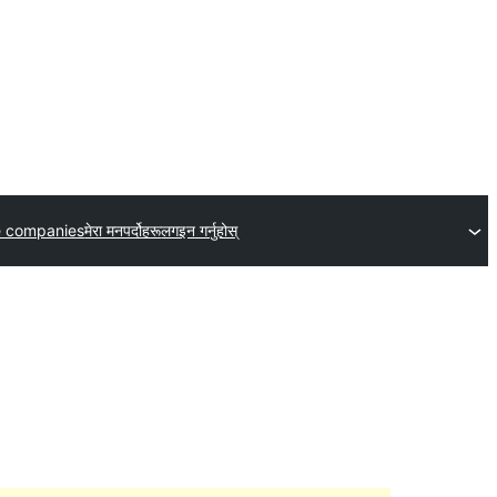
e companies
मेरा मनपर्दोहरू
लगइन गर्नुहोस्