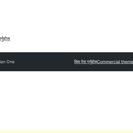
र्नुहोस्
ian One
थिम पेस गर्नुहोस्
Commercial them