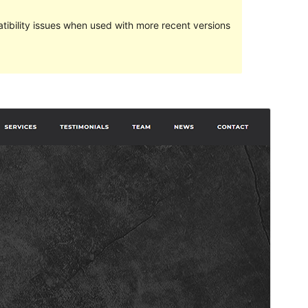
ibility issues when used with more recent versions
पूर्वावलोकन गर्नुहोस्
डाउनलोड गर्नुहोस्
संस्करण
1.0.5.1
पछिल्लो अपडेट
अगस्ट 5, 2021
Active installations
60+
PHP संस्करण
5.2.4
थिम गृहपृष्ठ