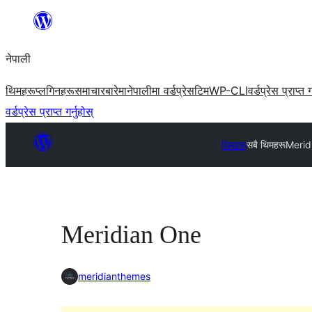
सामग्रीमा
जानुहोस्
नेपाली
थिमहरू
प्लगिनहरू
समाचार
बारेमा
नेपालीमा वर्डप्रेस
टिम
WP-CLI
वर्डप्रेस प्राप्त ग
वर्डप्रेस प्राप्त गर्नुहोस्
थिमहरू
सबै थिमहरू
Merid
Meridian One
meridianthemes