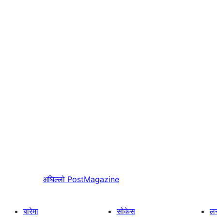
अघिल्लो
PostMagazine
बारेमा
सोकेस
लर