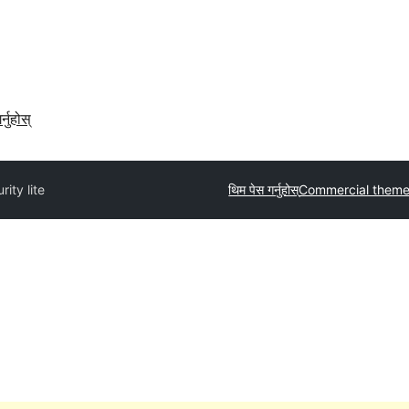
र्नुहोस्
ity lite
थिम पेस गर्नुहोस्
Commercial them