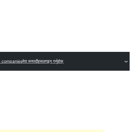
e companies
मेरा मनपर्दोहरू
लगइन गर्नुहोस्