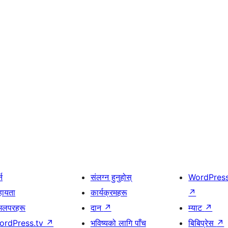
्न
संलग्न हुनुहोस्
WordPres
हायता
कार्यक्रमहरू
↗
भलपरहरू
दान
↗
म्याट
↗
ordPress.tv
↗
भविष्यको लागि पाँच
बिबिप्रेस
↗