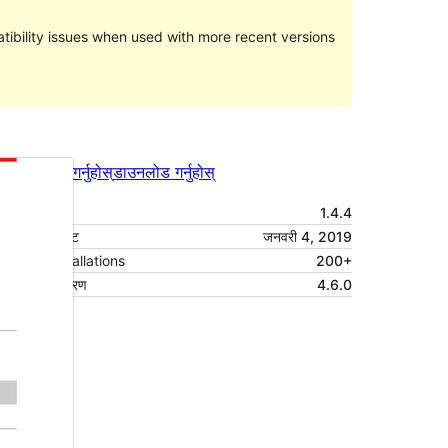
ibility issues when used with more recent versions
पूर्वावलोकन गर्नुहोस्
डाउनलोड गर्नुहोस्
संस्करण
1.4.4
पछिल्लो अपडेट
जनवरी 4, 2019
Active installations
200+
वर्डप्रेस संस्करण
4.6.0
थिम गृहपृष्ठ