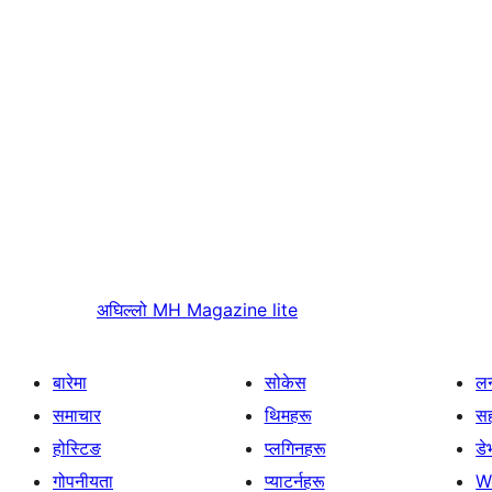
अघिल्लो
MH Magazine lite
बारेमा
सोकेस
लर
समाचार
थिमहरू
स
होस्टिङ
प्लगिनहरू
डे
गोपनीयता
प्याटर्नहरू
W