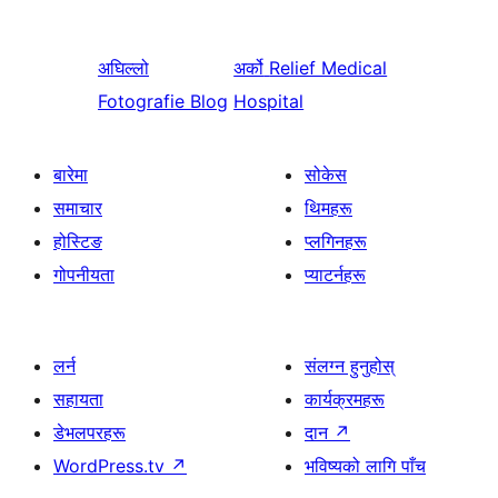
अघिल्लो
अर्को
Relief Medical
Fotografie Blog
Hospital
बारेमा
सोकेस
समाचार
थिमहरू
होस्टिङ
प्लगिनहरू
गोपनीयता
प्याटर्नहरू
लर्न
संलग्न हुनुहोस्
सहायता
कार्यक्रमहरू
डेभलपरहरू
दान
↗
WordPress.tv
↗
भविष्यको लागि पाँच