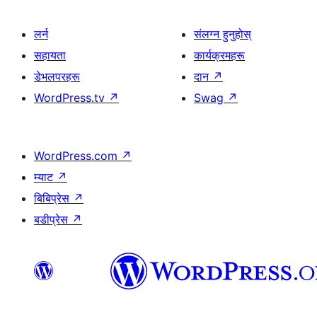
लर्न
संलग्न हुनुहोस्
सहायता
कार्यक्रमहरू
डेभलपरहरू
दान
↗
WordPress.tv
↗
Swag
↗
WordPress.com
↗
म्याट
↗
बिबिप्रेस
↗
बडीप्रेस
↗