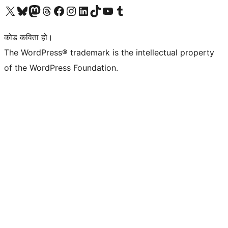
हाम्रो X (पहिले ट्विटर) खातामा जानुहोस्
हाम्रो Bluesky खाता भ्रमण गर्नुहोस्
हाम्रो म्यास्टोडन खाता भ्रमण गर्नुहोस्
हाम्रो थ्रेड्स खातामा जानुहोस्
हाम्रो फेसबुक पेजमा जानुहोस्
हाम्रो इन्स्टाग्राम खातामा जानुहोस्
हाम्रो लिङ्क्डइन खातामा जानुहोस्
हाम्रो TikTok खाता भ्रमण गर्नुहोस्
हाम्रो युट्युब च्यानलमा जानुहोस्
हाम्रो टम्बलर खाता भ्रमण गर्नुहोस्
कोड कविता हो।
The WordPress® trademark is the intellectual property
of the WordPress Foundation.