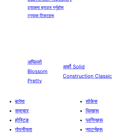
ट्र्याकमा ब्राउज गर्नुहोस्
ट्रयाक टिकटहरू
अघिल्लो
अर्को
Solid
Blossom
Construction Classic
Pretty
बारेमा
सोकेस
समाचार
थिमहरू
होस्टिङ
प्लगिनहरू
गोपनीयता
प्याटर्नहरू